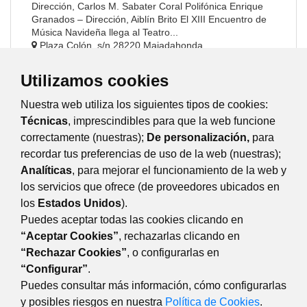
Dirección, Carlos M. Sabater Coral Polifónica Enrique
Granados – Dirección, Aiblín Brito El XIII Encuentro de
Música Navideña llega al Teatro...
Plaza Colón, s/n 28220 Majadahonda
Utilizamos cookies
Nuestra web utiliza los siguientes tipos de cookies:
19
diciembre
viernes
Técnicas
, imprescindibles para que la web funcione
correctamente (nuestras);
De personalización,
para
20
diciembre
sábado
recordar tus preferencias de uso de la web (nuestras);
Analíticas
, para mejorar el funcionamiento de la web y
los servicios que ofrece (de proveedores ubicados en
21
diciembre
domingo
los
Estados Unidos
).
Puedes aceptar todas las cookies clicando en
Anterior
Siguiente
“Aceptar Cookies”
, rechazarlas clicando en
“Rechazar Cookies”
, o configurarlas en
“Configurar”
.
CULTURA
Puedes consultar más información, cómo configurarlas
Plaza de Colón, s/n 28220 Majadahonda Madrid
y posibles riesgos en nuestra
Política de Cookies
.